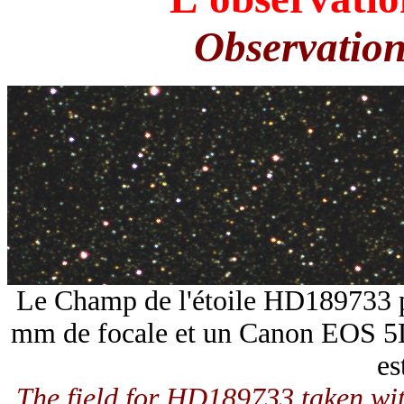
Observatio
Le Champ de l'étoile HD189733 p
mm de focale et un Canon EOS 5D
es
The field for HD189733 taken w