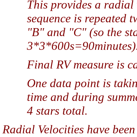
This provides a radial
sequence is repeated t
"B" and "C" (so the sta
3*3*600s=90minutes)
Final RV measure is ca
One data point is tak
time and during summe
4 stars total.
Radial Velocities have be