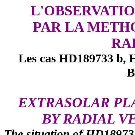
L'OBSERVATI
PAR LA METHO
RA
Les cas HD189733 b, H
B
EXTRASOLAR PL
BY RADIAL V
The situation of HD18973