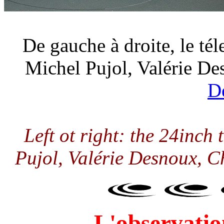
De gauche à droite, le té
Michel Pujol, Valérie De
D
Left ot right: the 24inch 
Pujol, Valérie Desnoux, C
L'observati