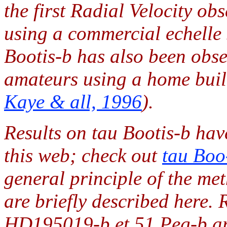
the first Radial Velocity o
using a commercial echelle 
Bootis-b has also been obse
amateurs using a home bui
Kaye & all, 1996
).
Results on tau Bootis-b hav
this web; check out
tau Boo-
general principle of the me
are briefly described here
HD195019-b et 51 Peg-b ar